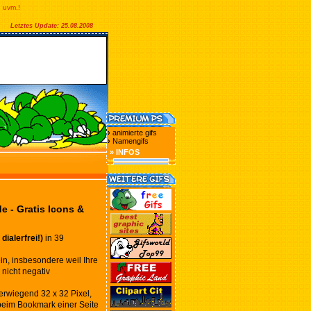
n uvm.!
Letztes Update: 25.08.2008
›
animierte gifs
›
Namengifs
» INFOS
e - Gratis Icons &
ialerfrei!)
in 39
in, insbesondere weil Ihre
 nicht negativ
berwiegend 32 x 32 Pixel,
 beim Bookmark einer Seite