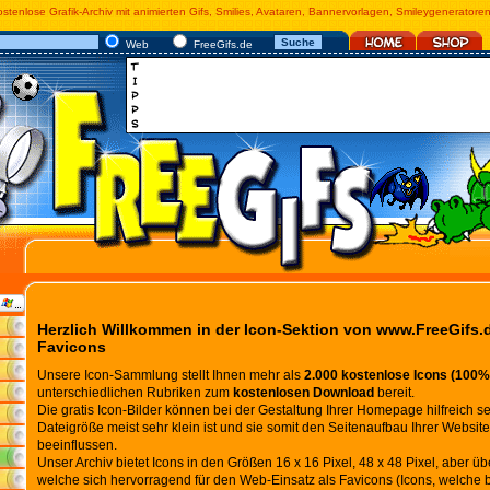
stenlose Grafik-Archiv mit animierten Gifs, Smilies, Avataren, Bannervorlagen, Smileygeneratore
Web
FreeGifs.de
Herzlich Willkommen in der Icon-Sektion von www.FreeGifs.d
Favicons
Unsere Icon-Sammlung stellt Ihnen mehr als
2.000 kostenlose Icons (100% d
unterschiedlichen Rubriken zum
kostenlosen Download
bereit.
Die gratis Icon-Bilder können bei der Gestaltung Ihrer Homepage hilfreich se
Dateigröße meist sehr klein ist und sie somit den Seitenaufbau Ihrer Website
beeinflussen.
Unser Archiv bietet Icons in den Größen 16 x 16 Pixel, 48 x 48 Pixel, aber ü
welche sich hervorragend für den Web-Einsatz als Favicons (Icons, welche