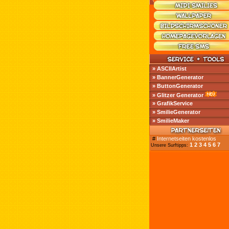
» ASCIIArtist
» BannerGenerator
» ButtonGenerator
» Glitzer Generator
» GrafikService
» SmilieGenerator
» SmilieMaker
#
Internetseiten kostenlos
1
2
3
4
5
6
7
Unsere Surftipps: