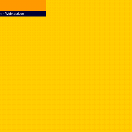
m
-
Webkataloge