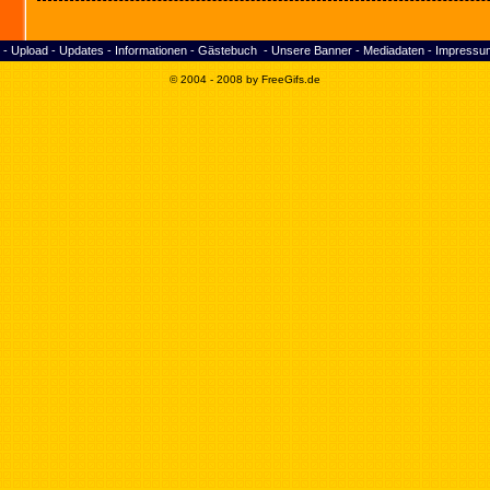
-
Upload
-
Updates
-
Informationen
-
Gästebuch
-
Unsere Banner
-
Mediadaten
-
Impressu
© 2004 - 2008 by
FreeGifs
.de