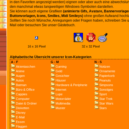
in den Favoriten angezeigt werden) eignen oder aber auch eine abwechslun
den manchmal etwas langweiligen Windows-Symbolen darstellen.
Sie können auch eigene Grafiken
(animierte Gifs, Avatare, Bannervorlagen
Buttonvorlagen, Icons, Smilies, Midi Smileys)
ohne großen Aufwand hochl
Sollten Sie noch Wünsche, Anregungen oder Fragen haben, schreiben Sie u
Mail oder besuchen Sie unser Gästebuch.
16 x 16 Pixel
32 x 32 Pixel
Alphabetische Übersicht unserer Icon-Kategorien
A - F
G - M
N - S
Aktentaschen
Gaming
Notizen
Anime
Geld
Ornamente
Augen
Gesichter
Papierkorb
Autos
Häuser
Peanuts
Batman
Hardware & Peripherie
Simpsons
Büro & Office
Internet
Sonstiges
Cappies
Lupe
Sport
Computer
Motorräder
Star Trek
Datei & Ordner
Multimedia
Star Wars
Disketten
Muster
Stars
Disney
E-Mail
Essen
Flaggen